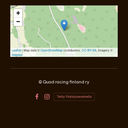
+
−
Leaflet
| Map data ©
OpenStreetMap
contributors,
CC-BY-SA
, Imagery ©
Mapbox
©
Quad racing finland ry
Tehty Yhdistysavaimella
Facebook
Instagram