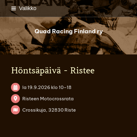
Siirry
Valikko
sivun
sisältöön
Quad Racing Finland ry
Höntsäpäivä - Ristee
la 19.9.2026
klo 10
–
18
Risteen Motocrossrata
Crossikuja, 32830 Riste