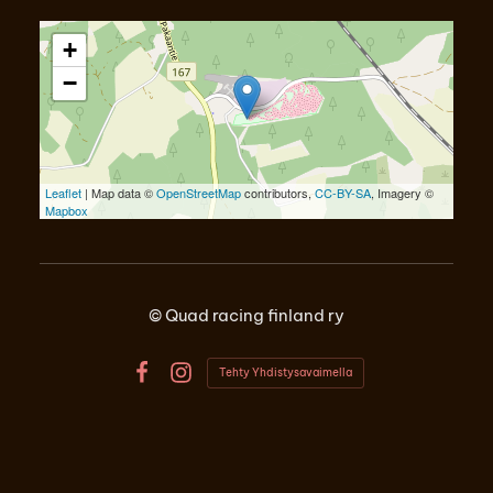
+
−
Leaflet
| Map data ©
OpenStreetMap
contributors,
CC-BY-SA
, Imagery ©
Mapbox
©
Quad racing finland ry
Tehty Yhdistysavaimella
Facebook
Instagram