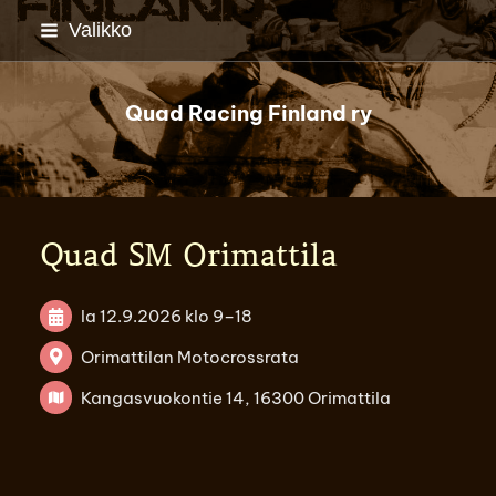
Siirry
Valikko
sivun
sisältöön
Quad Racing Finland ry
Quad SM Orimattila
la 12.9.2026
klo 9
–
18
Orimattilan Motocrossrata
Kangasvuokontie 14, 16300 Orimattila