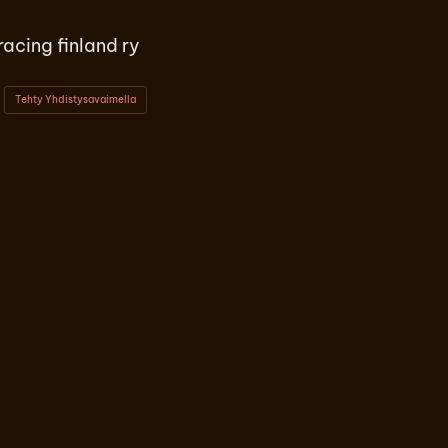
acing finland ry
Tehty Yhdistysavaimella
ok
stagram