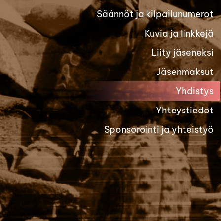
Säännöt ja kilpailunumerot
Kuvia ja linkkejä
Liity jäseneksi
Jäsenmaksut
Yhdistys
Yhteystiedot
Sponsorointi ja yhteistyö