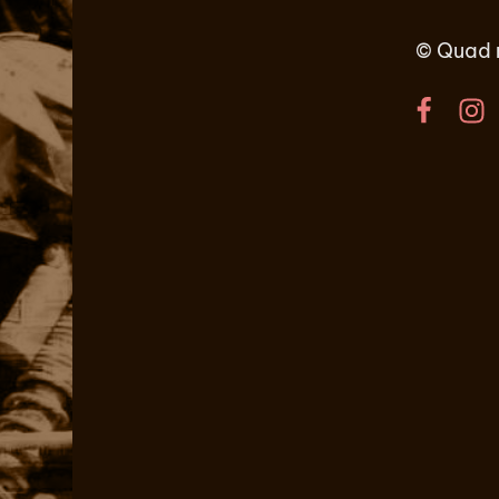
©
Quad r
Facebo
In