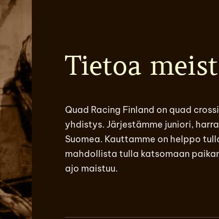
Tietoa meist
Quad Racing Finland on quad cross
yhdistys. Järjestämme juniori, harr
Suomea. Kauttamme on helppo tulla
mahdollista tulla katsomaan paikan
ajo maistuu.