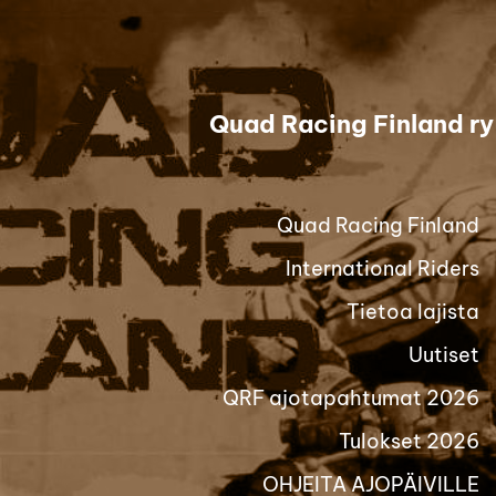
Siirry
sivun
sisältöön
Quad Racing Finland ry
Quad Racing Finland
International Riders
Tietoa lajista
Uutiset
QRF ajotapahtumat 2026
Tulokset 2026
OHJEITA AJOPÄIVILLE