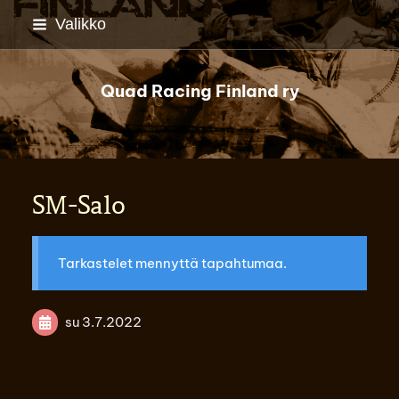
Siirry
Valikko
sivun
sisältöön
Quad Racing Finland ry
SM-Salo
Tarkastelet mennyttä tapahtumaa.
su 3.7.2022