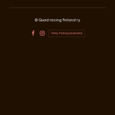
©
Quad racing finland ry
Tehty Yhdistysavaimella
Facebook
Instagram