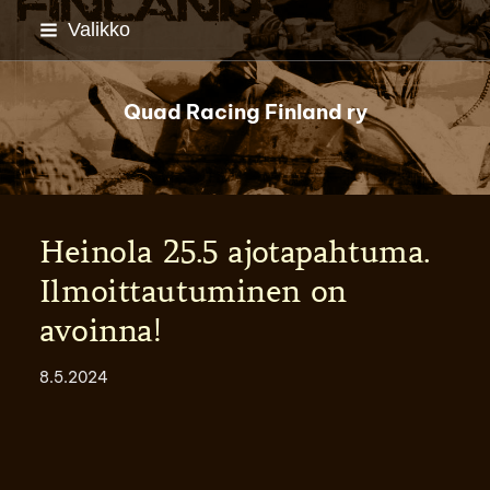
Siirry
Valikko
sivun
sisältöön
Quad Racing Finland ry
Heinola 25.5 ajotapahtuma.
Ilmoittautuminen on
avoinna!
8.5.2024