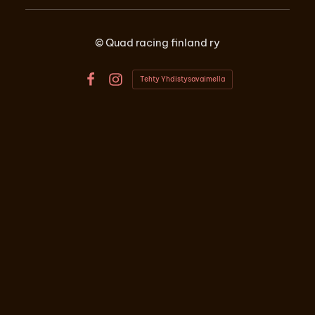
©
Quad racing finland ry
Tehty Yhdistysavaimella
Facebook
Instagram