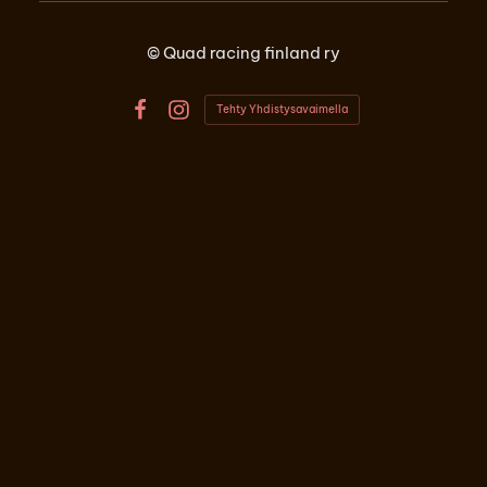
©
Quad racing finland ry
Tehty Yhdistysavaimella
Facebook
Instagram