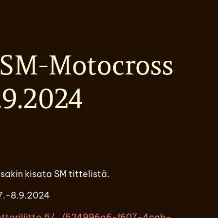
SM-Motocross
.9.2024
akin kisata SM tittelistä.
7.-8.9.2024
ottoriliitto.fi/…/524996a6-f607-4cab-