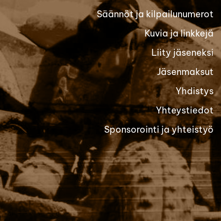
Säännöt ja kilpailunumerot
Kuvia ja linkkejä
Liity jäseneksi
Jäsenmaksut
Yhdistys
Yhteystiedot
Sponsorointi ja yhteistyö