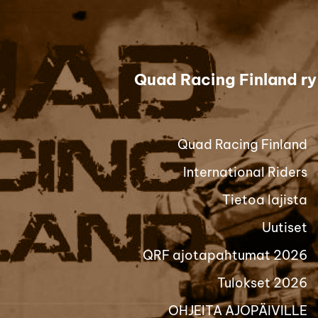
Siirry
sivun
sisältöön
Quad Racing Finland ry
Quad Racing Finland
International Riders
Tietoa lajista
Uutiset
QRF ajotapahtumat 2026
Tulokset 2026
OHJEITA AJOPÄIVILLE