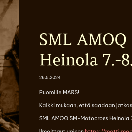
SML AMOQ 
Heinola 7.-8
26.8.2024
Puomille MARS!
Kaikki mukaan, että saadaan jatkoss
SML AMOQ SM-Motocross Heinola 
Ilmoittautuminen
https://motti.mo